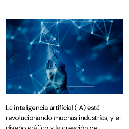
Previous Slide
Ne
La inteligencia artificial (IA) está
revolucionando muchas industrias, y el
diseño gráfico y la creación de