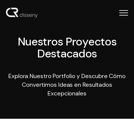
Menu
Nuestros Proyectos De
N
u
e
s
t
r
o
s
P
r
o
y
e
c
t
o
s
D
e
s
t
a
c
a
d
o
s
Explora Nuestro Portfolio y Descubre Cómo
Convertimos Ideas en Resultados
Excepcionales